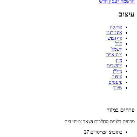
הרשמה לעסק חדש
עיצוב
אחזקה
אינטרנט
גוף ונפש
הכל
חשמל
מזוג אויר
מזון
מחשבים
נדל”ן
עיצוב
פיננסים
שיווק
פרחים במזור
פרחים בלונים סחלבים ושאר צמחי בית
כתובת:
המייסדים 27