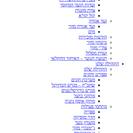
ועדות הועד המקומי
צוות מוגנות
קול קורא
ועד אגודה
ועד אגודה מזור
מים
הודעות מזכירות
ביטחון מזור
צח"י מזור
ועדת מסלול
תנועת הנוער – האיחוד החקלאי
הקהילה שלנו
הקהילה שלנו
ספורט וחוגים
מערכת חוגים
שחב”ק – מגרש הכדורגל
מגרש כדורסל/טניס
מתקני כושר
מתקן אימון נינג'ה
מתחמי פעילות
ספריה
חדר מוסיקה
מועדון נוער
ג’ימבורי מזור