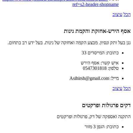
ref=s2-header-shopname
הכל
עיצוב
אסף הירש-אחזקת והקמת גינות
גנן בעל ותק ונסיון. מבצע הקמה ואחזקה של גינות. בעל ידע רב בתחום.
כתובת:
המייסדים 33
איש קשר:
אסף הירש
טלפון:
0547301818
מייל:
Asihirsh@gmail.com
הכל
עיצוב
דקים פרגולות ופרקטים
התקנה ואספקה של דק, פרגולות ופרקטים
כתובת:
הגפן 3 מזור