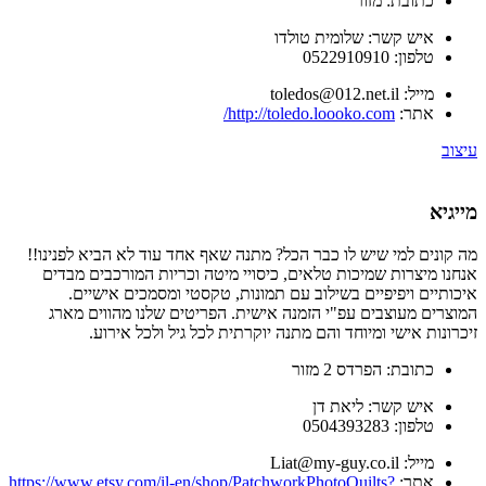
כתובת:
מזור
איש קשר:
שלומית טולדו
טלפון:
0522910910
מייל:
toledos@012.net.il
אתר:
http://toledo.loooko.com/
עיצוב
מייגיא
מה קונים למי שיש לו כבר הכל? מתנה שאף אחד עוד לא הביא לפנינו!!
אנחנו מיצרות שמיכות טלאים, כיסויי מיטה וכריות המורכבים מבדים
איכותיים ויפיפיים בשילוב עם תמונות, טקסטי ומסמכים אישיים.
המוצרים מעוצבים עפ"י הזמנה אישית. הפריטים שלנו מהווים מארג
זיכרונות אישי ומיוחד והם מתנה יוקרתית לכל גיל ולכל אירוע.
כתובת:
הפרדס 2 מזור
איש קשר:
ליאת דן
טלפון:
0504393283
מייל:
Liat@my-guy.co.il
אתר:
https://www.etsy.com/il-en/shop/PatchworkPhotoQuilts?