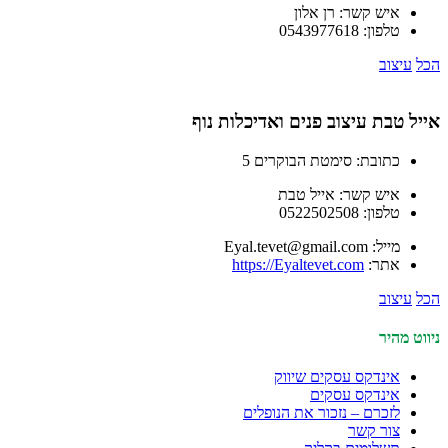
איש קשר:
רן אלון
טלפון:
0543977618
הכל
עיצוב
אייל טבת עיצוב פנים ואדיכלות נוף
כתובת:
סימטת הבוקרים 5
איש קשר:
אייל טבת
טלפון:
0522502508
מייל:
Eyal.tevet@gmail.com
אתר:
https://Eyaltevet.com
הכל
עיצוב
ניווט מהיר
אינדקס עסקים שיווק
אינדקס עסקים
לזכרם – נזכור את הנופלים
צור קשר