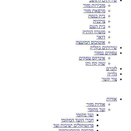
שירותים לתושב
מזכירות מזור
מרפאת מזור
בית כנסת
צרכניה
בית העם
מועדון הותיק
דואר
אוטובוס המועצה
שירותים בקליק
עסקים במזור
אינדקס עסקים
שוק קח ותן
לזכרם
גלריה
צור קשר
אודות
אודות מזור
ועד מקומי
ועד מקומי
חברי הועד המקומי
פרוטוקולים ישיבות ועד
מכרזים והתקשרויות