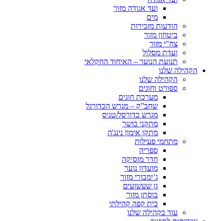
ועד אגודה מזור
מים
הודעות מזכירות
ביטחון מזור
צח"י מזור
ועדת מסלול
תנועת הנוער – האיחוד החקלאי
הקהילה שלנו
הקהילה שלנו
ספורט וחוגים
מערכת חוגים
שחב”ק – מגרש הכדורגל
מגרש כדורסל/טניס
מתקני כושר
מתקן אימון נינג'ה
מתחמי פעילות
ספריה
חדר מוסיקה
מועדון נוער
ג’ימבורי מזור
גן שעשועים
בוסתן מזור
בית קפה קהילתי
עוד בקהילה שלנו