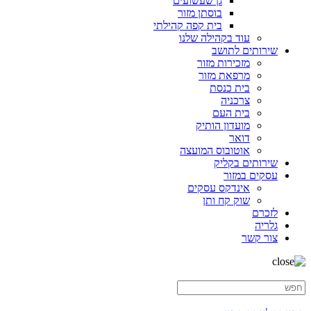
גן שעשועים
בוסתן מזור
בית קפה קהילתי
עוד בקהילה שלנו
שירותים לתושב
מזכירות מזור
מרפאת מזור
בית כנסת
צרכניה
בית העם
מועדון הותיק
דואר
אוטובוס המועצה
שירותים בקליק
עסקים במזור
אינדקס עסקים
שוק קח ותן
לזכרם
גלריה
צור קשר