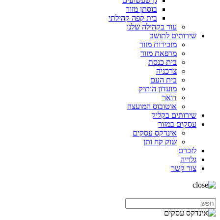
גן שעשועים
בוסתן מזור
בית קפה קהילתי
עוד בקהילה שלנו
שירותים לתושב
מזכירות מזור
מרפאת מזור
בית כנסת
צרכניה
בית העם
מועדון הותיק
דואר
אוטובוס המועצה
שירותים בקליק
עסקים במזור
אינדקס עסקים
שוק קח ותן
לזכרם
גלריה
צור קשר