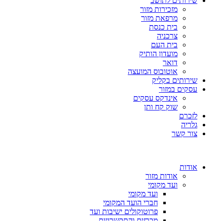
שירותים לתושב
מזכירות מזור
מרפאת מזור
בית כנסת
צרכניה
בית העם
מועדון הותיק
דואר
אוטובוס המועצה
שירותים בקליק
עסקים במזור
אינדקס עסקים
שוק קח ותן
לזכרם
גלריה
צור קשר
אודות
אודות מזור
ועד מקומי
ועד מקומי
חברי הועד המקומי
פרוטוקולים ישיבות ועד
מכרזים והתקשרויות