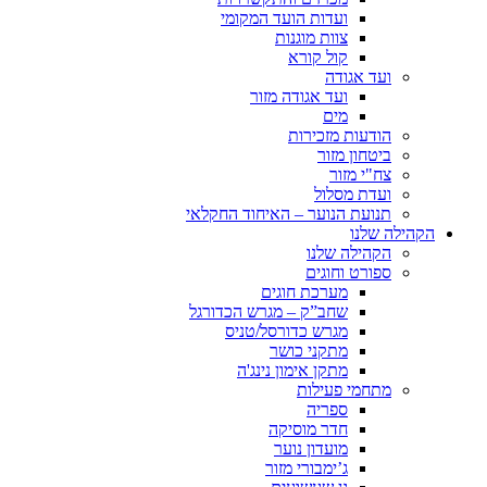
ועדות הועד המקומי
צוות מוגנות
קול קורא
ועד אגודה
ועד אגודה מזור
מים
הודעות מזכירות
ביטחון מזור
צח"י מזור
ועדת מסלול
תנועת הנוער – האיחוד החקלאי
הקהילה שלנו
הקהילה שלנו
ספורט וחוגים
מערכת חוגים
שחב”ק – מגרש הכדורגל
מגרש כדורסל/טניס
מתקני כושר
מתקן אימון נינג'ה
מתחמי פעילות
ספריה
חדר מוסיקה
מועדון נוער
ג’ימבורי מזור