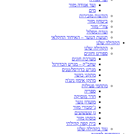
ועד אגודה מזור
מים
הודעות מזכירות
ביטחון מזור
צח"י מזור
ועדת מסלול
תנועת הנוער – האיחוד החקלאי
הקהילה שלנו
הקהילה שלנו
ספורט וחוגים
מערכת חוגים
שחב”ק – מגרש הכדורגל
מגרש כדורסל/טניס
מתקני כושר
מתקן אימון נינג'ה
מתחמי פעילות
ספריה
חדר מוסיקה
מועדון נוער
ג’ימבורי מזור
גן שעשועים
בוסתן מזור
בית קפה קהילתי
עוד בקהילה שלנו