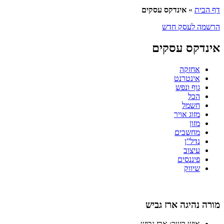
דף הבית
»
אינדקס עסקים
הרשמה לעסק חדש
אינדקס עסקים
אחזקה
אינטרנט
גוף ונפש
הכל
חשמל
מזוג אויר
מזון
מחשבים
נדל”ן
עיצוב
פיננסים
שיווק
מורה נהיגה ארז גביש
איש קשר:
ארז גביש