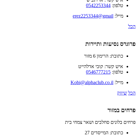
טלפון:
0542253344
מייל:
erez2253344@gmail
הכל
פרוגרס נסיעות ותיירות
כתובת:
הרימון 6 מזור
איש קשר:
קובי אדלהייט
טלפון:
0546777215
מייל:
Kobi@alphaclub.co.il
הכל
שיווק
פרחים במזור
פרחים בלונים סחלבים ושאר צמחי בית
כתובת:
המייסדים 27