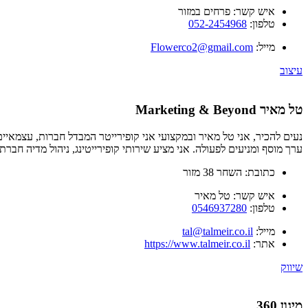
איש קשר:
פרחים במזור
טלפון:
052-2454968
מייל:
Flowerco2@gmail.com
עיצוב
טל מאיר Marketing & Beyond
נעים להכיר, אני טל מאיר ובמקצועי אני קופירייטר המבדל חברות, עצמאי
ערך מוסף ומניעים לפעולה. אני מציע שירותי קופירייטינג, ניהול מדיה חברתי
כתובת:
השחר 38 מזור
איש קשר:
טל מאיר
טלפון:
0546937280
מייל:
tal@talmeir.co.il
אתר:
https://www.talmeir.co.il
שיווק
מיגון 360