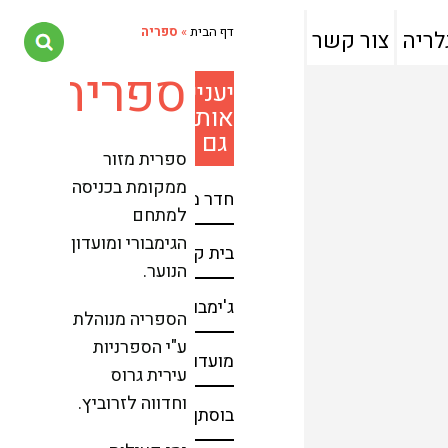
דף הבית
»
ספריה
לריה
צור קשר
ספריה
יעניין
אותך
גם
ספרית מזור
ממקומת בכניסה
חדר מוסיקה
למתחם
הגימבורי ומועדון
בית קפה קהילתי
הנוער.
ג'ימבורי – המשחקיה במזור
הספריה מנוהלת
ע"י הספרניות
מועדון נוער
עירית גרוס
וחדווה לזרוביץ.
בוסתן מזור